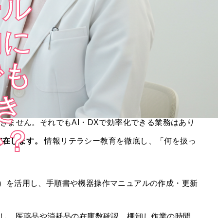
ール
的に
でも
き
きません。それでもAI・DXで効率化できる業務はあり
か？
存在します。
情報リテラシー教育を徹底し、「何を扱っ
て）を活用し、手順書や機器操作マニュアルの作成・更新
活用し、医薬品や消耗品の在庫数確認、棚卸し作業の時間