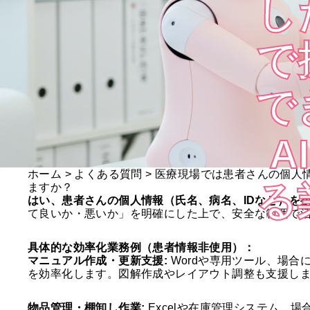
し
で
で
A
ホーム
>
よくある質問
>
医療現場では患者さんの個人情
る
ますか？
はい、患者さんの個人情報（氏名、病名、IDなど）を
て良いか・悪いか」を明確にした上で、安全な範囲で
具体的な効率化業務例（患者情報非使用）：
マニュアル作成・更新支援:
Wordや専用ツール、場合
を効率化します。図解作成やレイアウト調整も支援し
物品管理・棚卸し作業:
Excelや在庫管理システム、