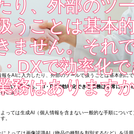
たり、外部のツ
扱うことは基本
きません。それ
I・DXで効率化で
報をAIに入力したり、外部のツールで扱うことは基本的にで
業務はあります
扱わない範囲でも、AI・DXで効率化できる業務は非常に多く
活用します。
によっては生成AI（個人情報を含まない一般的な手順につい
ます。
場合によっては画像認識AI（物品の種類を判別するなど）を