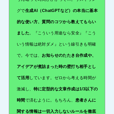
グで
生成AI（ChatGPTなど）の本当に基本
的な使い方、質問のコツから教えてもらい
ました
。『こういう用途なら安全』『こう
いう情報は絶対ダメ』という線引きも明確
で。今では、
お知らせのたたき台作成や、
アイデアが煮詰まった時の壁打ち相手とし
て活用
しています。ゼロから考える時間が
激減し、
特に定型的な文章作成は1/3以下の
時間
で済むように。もちろん、
患者さんに
関する情報は一切入力しないルールを徹底